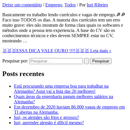
Deixe um comentário
/
Emprego
,
Todos
/ Por
Iuri Ribeiro
Basicamente eu trabalho lendo currículos e vagas de emprego.🔎🔎
Faco isso TODOS os dias. A maioria dos currículos tem um erro
muito grave: eles não mostram de forma clara quais os softwares e
métodos onde a pessoa tem experiencia. A base do CV são os
conhecimentos técnicos e eles devem SEMPRE estar no CV,
mostrando …
🥇🥇🥇ESSA DICA VALE OURO !!!!🥇🥇🥇
Leia mais »
Pesquisar por:
Posts recentes
Está procurando uma empresa boa para trabalhar na
Alemanha? Aqui vai a lista das 20 melhores!
Quais áreas da engenharia pagam melhores salários na
Alemanha?
Em dezembro de 2020 haviam 86.000 vagas de emprego em
TI abertas na Alemanha.
Iuri, os alemães são frios e grossos?
Iuri, aprender alemão é díficil mesmo?