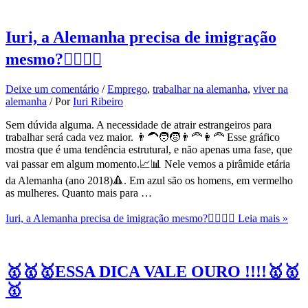
Iuri, a Alemanha precisa de imigração
mesmo?🤷‍♀️🤷‍♂️
Deixe um comentário
/
Emprego
,
trabalhar na alemanha
,
viver na
alemanha
/ Por
Iuri Ribeiro
Sem dúvida alguma. A necessidade de atrair estrangeiros para
trabalhar será cada vez maior. 👨‍🦱🧑🧒👨‍🦰👩‍🦰 Esse gráfico
mostra que é uma tendência estrutural, e não apenas uma fase, que
vai passar em algum momento.📈📊 Nele vemos a pirâmide etária
da Alemanha (ano 2018)🔺. Em azul são os homens, em vermelho
as mulheres. Quanto mais para …
Iuri, a Alemanha precisa de imigração mesmo?🤷‍♀️🤷‍♂️
Leia mais »
🥇🥇🥇ESSA DICA VALE OURO !!!!🥇🥇
🥇