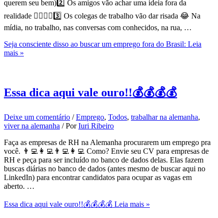
querem seu bem)2️⃣ Os amigos vão achar uma ideia fora da
realidade 🤦‍♂️🤦‍♀️3️⃣ Os colegas de trabalho vão dar risada 😂 Na
mídia, no trabalho, nas conversas com conhecidos, na rua, …
Seja consciente disso ao buscar um emprego fora do Brasil:
Leia
mais »
Essa dica aqui vale ouro!!💰💰💰💰
Deixe um comentário
/
Emprego
,
Todos
,
trabalhar na alemanha
,
viver na alemanha
/ Por
Iuri Ribeiro
Faça as empresas de RH na Alemanha procurarem um emprego pra
você. 👨‍💻👩‍💻👨‍💻👩‍💻 Como? Envie seu CV para empresas de
RH e peça para ser incluído no banco de dados delas. Elas fazem
buscas diárias no banco de dados (antes mesmo de buscar aqui no
LinkedIn) para encontrar candidatos para ocupar as vagas em
aberto. …
Essa dica aqui vale ouro!!💰💰💰💰
Leia mais »