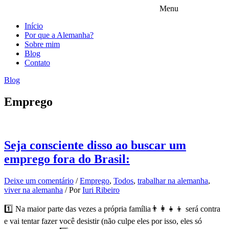
Menu
Início
Por que a Alemanha?
Sobre mim
Blog
Contato
Blog
Emprego
Seja consciente disso ao buscar um
emprego fora do Brasil:
Deixe um comentário
/
Emprego
,
Todos
,
trabalhar na alemanha
,
viver na alemanha
/ Por
Iuri Ribeiro
1️⃣ Na maior parte das vezes a própria família👨‍👩‍👧‍👦 será contra
e vai tentar fazer você desistir (não culpe eles por isso, eles só