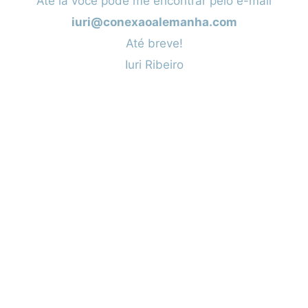
Até lá você pode me encontrar pelo e-mail
iuri@conexaoalemanha.com
Até breve!
Iuri Ribeiro